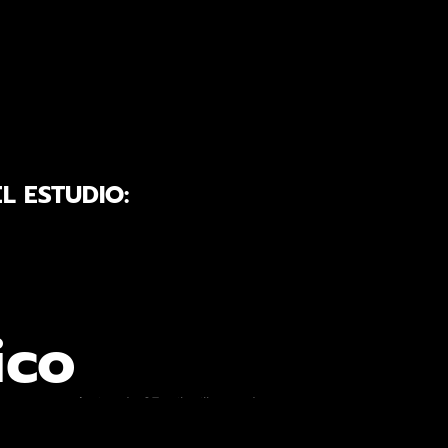
L ESTUDIO:
ico
rrama económica de 65 mil millones de