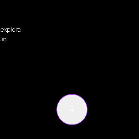
 explora
 un
south