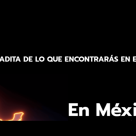
DITA DE LO QUE ENCONTRARÁS EN E
En Méx
se espera que se genere una de
pesos